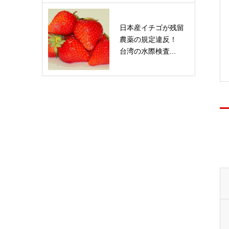
日本産イチゴが残留
農薬の規定違反！
台湾の水際検査...