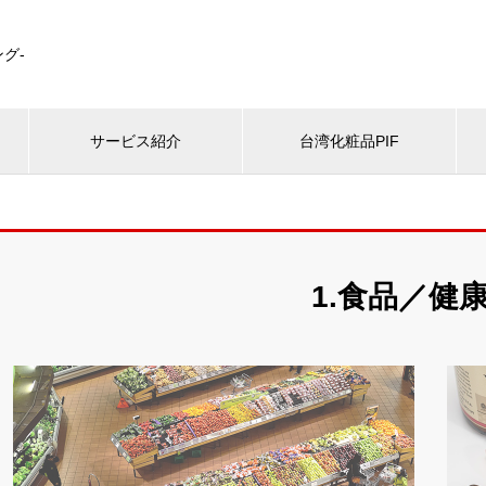
グ-
サービス紹介
台湾化粧品PIF
1.食品／健