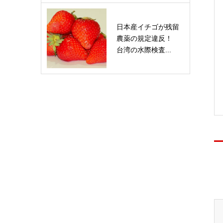
日本産イチゴが残留
農薬の規定違反！
台湾の水際検査...