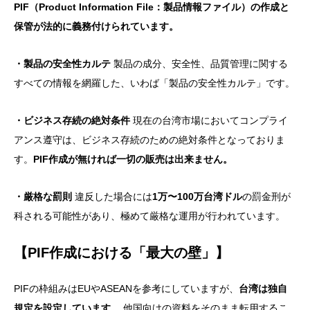
PIF（Product Information File：製品情報ファイル）の作成と
保管が法的に義務付けられています。
・製品の安全性カルテ
製品の成分、安全性、品質管理に関する
すべての情報を網羅した、いわば「製品の安全性カルテ」です。
・ビジネス存続の絶対条件
現在の台湾市場においてコンプライ
アンス遵守は、ビジネス存続のための絶対条件となっておりま
す。
PIF作成が無ければ一切の販売は出来ません。
・厳格な罰則
違反した場合には
1万〜100万台湾ドル
の罰金刑が
科される可能性があり、極めて厳格な運用が行われています。
【PIF作成における「最大の壁」】
PIFの枠組みはEUやASEANを参考にしていますが、
台湾は独自
規定を設定しています。
他国向けの資料をそのまま転用するこ