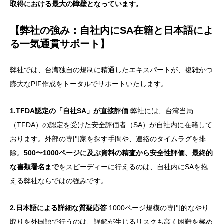
取得における最大の障壁となっています。
【弊社の強み：自社内にSA在籍と日本語によ
る一気通貫サポート】
弊社では、台湾独自の規制に精通したエキスパートが、複雑かつ
膨大なPIF作成をトータルでサポートいたします。
1.TFDA認定の「自社SA」が直接評価
弊社には、台湾当局
（TFDA）の認定を受けた安全評価者（SA）が自社内に在籍して
おります。外部の専門家を探す手間や、連絡のタイムラグを排
除。
500〜1000ページに及ぶ資料の精査から安全性評価、最終的
な書類署名まで
をスピーディーに行えるのは、自社内にSAを抱
える弊社ならではの強みです。
2.日本語による詳細な質疑応答
1000ページ規模の専門的なやり
取りを外国語で行うのは、誤解が生じるリスクも高く困難を極め