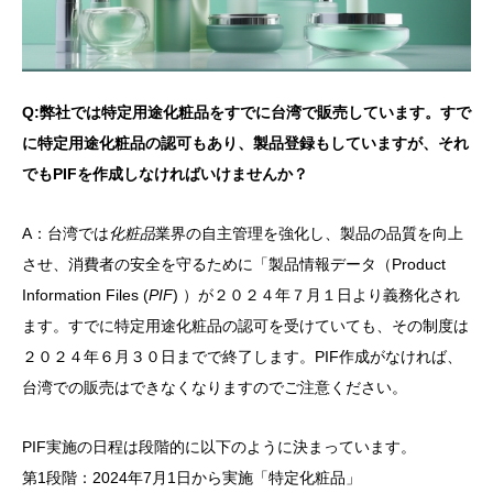
Q:
弊社では特定用途化粧品をすでに台湾で販売しています。すで
に特定用途化粧品の
認可もあり、製品登録もしていますが、それ
でも
PIF
を作成しなければいけませんか？
A：台湾では
化粧品
業界の自主管理を強化し、製品の品質を向上
させ、消費者の安全を守るために「製品情報データ（Product
Information Files (
PIF
) ）が２０２４年７月１日より義務化され
ます。すでに特定用途化粧品の認可を受けていても、その制度は
２０２４年６月３０日までで終了します。PIF作成がなければ、
台湾での販売はできなくなりますのでご注意ください。
PIF実施の日程は段階的に以下のように決まっています。
第1段階：2024年7月1日から実施「特定化粧品」