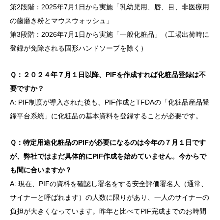
第2段階：2025年7月1日から実施「乳幼児用、唇、目、非医療用
の歯磨き粉とマウスウォッシュ」
第3段階：2026年7月1日から実施「一般化粧品」（工場出荷時に
登録が免除される固形ハンドソープを除く）
Ｑ：２０２４年７月１日以降、
PIF
を作成すれば化粧品登録は不
要ですか？
A: PIF制度が導入された後も、PIF作成とTFDAの「化粧品産品登
錄平台系統」に化粧品の基本資料を登録することが必要です。
Ｑ：特定用途化粧品の
PIF
が必要になるのは今年の７月１日です
が、弊社ではまだ具体的に
PIF
作成を始めていません。今からで
も間に合いますか？
A: 現在、PIFの資料を確認し署名をする安全評価署名人（通常、
サイナーと呼ばれます）の人数に限りがあり、一人のサイナーの
負担が大きくなっています。昨年と比べてPIF完成までのお時間