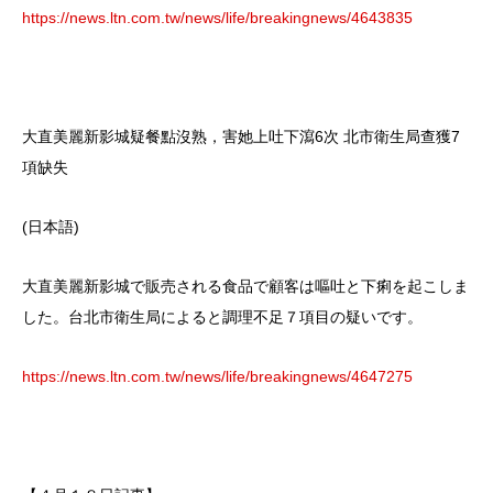
https://news.ltn.com.tw/news/life/breakingnews/4643835
大直美麗新影城疑餐點沒熟，害她上吐下瀉6次 北市衛生局查獲7
項缺失
(日本語)
大直美麗新影城で販売される食品で顧客は嘔吐と下痢を起こしま
した。台北市衛生局によると調理不足７項目の疑いです。
https://news.ltn.com.tw/news/life/breakingnews/4647275