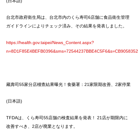
(日本語)
台北市政府衛生局は、台北市内のくら寿司6店舗に食品衛生管理
ガイドラインによりチェック済み、その結果を発表しました。
https://health.gov.taipei/News_Content.aspx?
n=8D1F85E4BEFB0396&sms=72544237BBE4C5F6&s=CB905835
藏壽司55家分店稽查結果曝光！食藥署：21家限期改善、2家停業
(日本語)
TFDAは、くら寿司55店舗の検査結果を発表！ 21店が期限内に
改善すべき、2店が廃業となります。