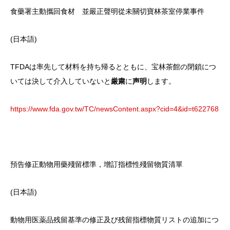
食藥署主動攜回食材 並嚴正聲明從未關切寶林茶室停業事件
(日本語)
TFDAは率先して材料を持ち帰るとともに、宝林茶館の閉鎖につ
いては決して介入していないと
厳粛
に
声明
します。
https://www.fda.gov.tw/TC/newsContent.aspx?cid=4&id=t622768
預告修正動物用藥殘留標準，增訂指標性殘留物質清單
(日本語)
動物用医薬品残留基準の修正及び残留指標物質リストの追加につ