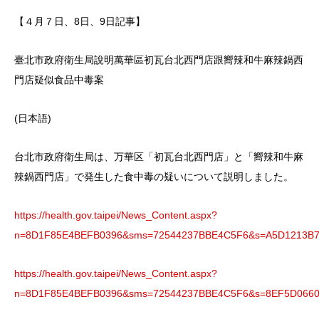
【４月７日、8日、9日記事】
臺北市政府衛生局說明萬華區初瓦台北西門店跟嚮辣和牛麻辣鍋西
門店疑似食品中毒案
(日本語)
台北市政府衛生局は、万華区「初瓦台北西門店」と「嚮辣和牛麻
辣鍋西門店」で発生した食中毒の疑いについて説明しました。
https://health.gov.taipei/News_Content.aspx?
n=8D1F85E4BEFB0396&sms=72544237BBE4C5F6&s=A5D1213B
https://health.gov.taipei/News_Content.aspx?
n=8D1F85E4BEFB0396&sms=72544237BBE4C5F6&s=8EF5D0660