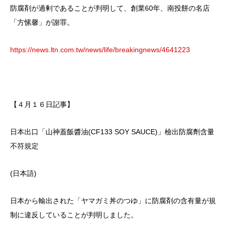
防腐剤が過剰であることが判明して、創業60年、南投餅の名店
「方愫馨」が謝罪。
https://news.ltn.com.tw/news/life/breakingnews/4641223
【４月１６日記事】
日本出口「山神蓋飯醬油(CF133 SOY SAUCE)」檢出防腐劑含量
不符規定
(日本語)
日本から輸出された「ヤマガミ丼のつゆ」に防腐剤の含有量が規
制に違反していることが判明しました。