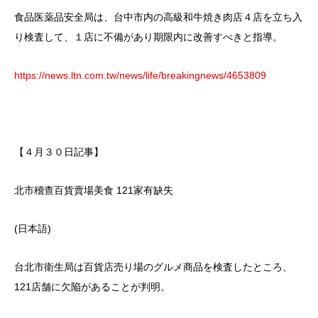
食品医薬品安全局は、台中市内の高級和牛焼き肉店４店を立ち入
り検査して、１店に不備があり期限内に改善すべきと指導。
https://news.ltn.com.tw/news/life/breakingnews/4653809
【４月３０日記事】
北市稽查百貨賣場美食 121家有缺失
(日本語)
台北市衛生局は百貨店売り場のグルメ商品を検査したところ、
121店舗に欠陥があることが判明。