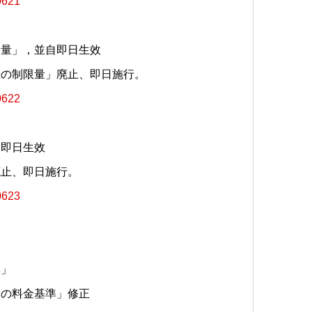
0621
限量」，並自即日生效
録の制限量」廃止、即日施行。
0622
並自即日生效
廃止、即日施行。
0623
標準」
給の料金基準」修正