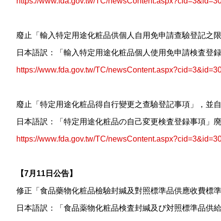
https://www.fda.gov.tw/TC/newsContent.aspx?cid=3&id=3
廢止「輸入特定用途化粧品供個人自用免申請查驗登記之
日本語訳：「輸入特定用途化粧品個人使用免申請検査登
https://www.fda.gov.tw/TC/newsContent.aspx?cid=3&id=3
廢止「特定用途化粧品得自行變更之查驗登記事項」，
日本語訳：「特定用途化粧品の自己変更検査登録事項」
https://www.fda.gov.tw/TC/newsContent.aspx?cid=3&id=3
【7月11日公告】
修正「食品藥物化粧品檢驗封緘及對照標準品供應收費
日本語訳：「食品薬物化粧品検査封緘及び対照標準品供