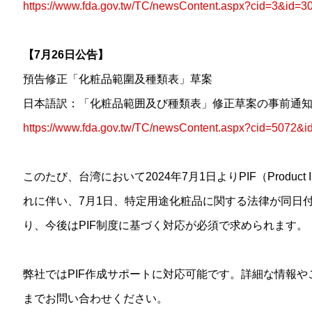
https://www.fda.gov.tw/TC/newsContent.aspx?cid=3&id=3
【7月26日公告】
預告修正「化粧品範圍及種類表」草案
日本語訳：「化粧品範囲及び種類表」修正草案の事前通
https://www.fda.gov.tw/TC/newsContent.aspx?cid=5072&
このたび、台湾において2024年7月1日よりPIF（Product I
れに伴い、7月1日、特定用途化粧品に関する法律が同日
り、今後はPIF制度に基づく対応が必須で求められます。
弊社ではPIF作成サポートに対応可能です。
詳細な情報や
までお問い合わせください。