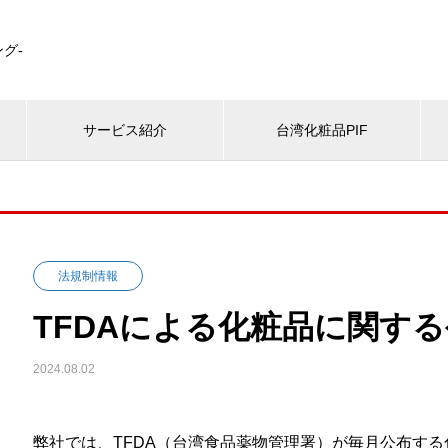
グ-
サービス紹介
台湾化粧品PIF
法規制情報
TFDAによる化粧品に関する
2024.08.02
弊社では、TFDA（台湾食品薬物管理署）が毎月公布す