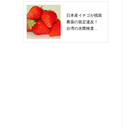
日本産イチゴが残留
農薬の規定違反！
台湾の水際検査...