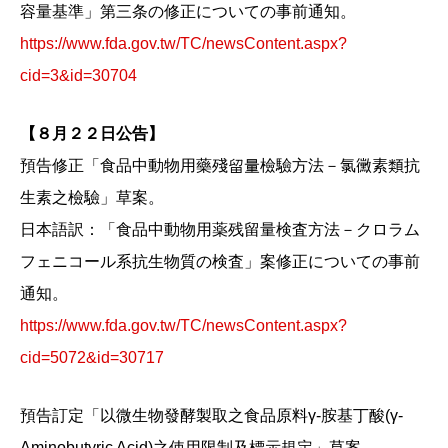
容量基準」第三条の修正についての事前通知。
https://www.fda.gov.tw/TC/newsContent.aspx?
cid=3&id=30704
【８月２２日公告】
預告修正「食品中動物用藥殘留量檢驗方法－氯黴素類抗
生素之檢驗」草案。
日本語訳：「食品中動物用薬残留量検査方法－クロラム
フェニコール系抗生物質の検査」案修正についての事前
通知。
https://www.fda.gov.tw/TC/newsContent.aspx?
cid=5072&id=30717
預告訂定「以微生物發酵製取之食品原料γ-胺基丁酸(γ-
Aminobutyric Acid)之使用限制及標示規定」草案