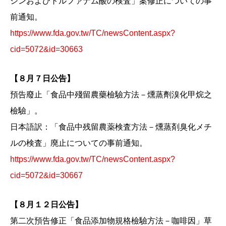
シンおよびトルファナム酸の検査」案修正についての事
前通知。
https://www.fda.gov.tw/TC/newsContent.aspx?
cid=5072&id=30663
【８月７日公告】
預告廢止「食品中殘留農藥檢驗方法－燻蒸劑溴化甲烷之
檢驗」。
日本語訳：「食品中残留農薬検査方法－燻蒸剤臭化メチ
ルの検査」廃止についての事前通知。
https://www.fda.gov.tw/TC/newsContent.aspx?
cid=5072&id=30667
【８月１２日公告】
第二次預告修正「食品添加物規格檢驗方法－咖啡因」草