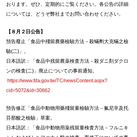
おります。ぜひ、定期的にご覧ください。各公告の詳細
については、どうぞ弊社までお問い合わせください。
【８月２日公告】
預告廢止「食品中殘留農藥檢驗方法－殺蟎劑大克蟎之檢
驗(二)」。
日本語訳：「食品中残留農薬検査方法－殺ダニ剤ダクロ
ンの検査(二)」廃止についての事前通知。
https://www.fda.gov.tw/TC/newsContent.aspx?
cid=5072&id=30662
預告修正「食品中動物用藥殘留量檢驗方法－氟尼辛及托
芬那酸之檢驗」草案。
日本語訳：「食品中動物用薬残留量検査方法－フルニキ