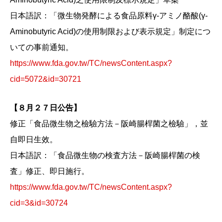
日本語訳：「微生物発酵による食品原料γ-アミノ酪酸(γ-
Aminobutyric Acid)の使用制限および表示規定」制定につ
いての事前通知。
https://www.fda.gov.tw/TC/newsContent.aspx?
cid=5072&id=30721
【８月２７日公告】
修正「食品微生物之檢驗方法－阪崎腸桿菌之檢驗」，並
自即日生效。
日本語訳：「食品微生物の検査方法－阪崎腸桿菌の検
査」修正、即日施行。
https://www.fda.gov.tw/TC/newsContent.aspx?
cid=3&id=30724