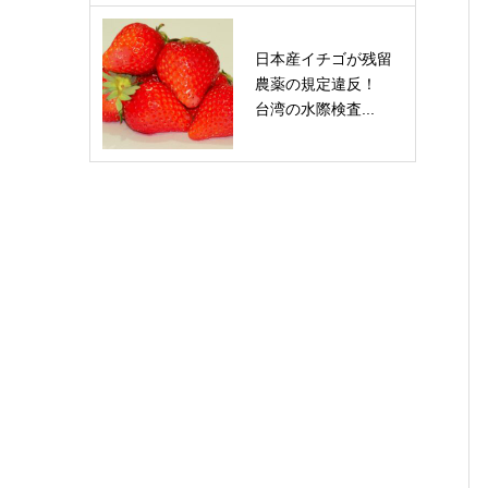
日本産イチゴが残留
農薬の規定違反！
台湾の水際検査...