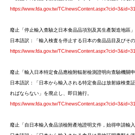
https://www.fda.gov.tw/TC/newsContent.aspx?cid=3&id=3
廢止「停止輸入查驗之日本食品品項別及其生產製造地區
日本語訳：「輸入検査を停止する日本の食品品目及びそ
https://www.fda.gov.tw/TC/newsContent.aspx?cid=3&id=3
廢止「輸入日本特定食品應檢附輻射檢測證明向查驗機關
日本語訳：「日本から輸入される特定食品は放射線検査
ればならない」を廃止し、即日施行。
https://www.fda.gov.tw/TC/newsContent.aspx?cid=3&id=3
廢止「自日本輸入食品須檢附產地證明文件，始得申請輸