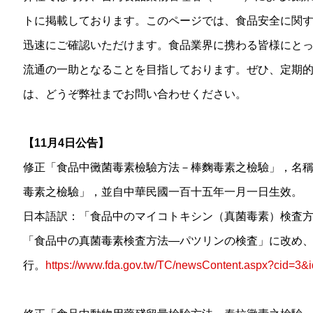
トに掲載しております。このページでは、食品安全に関
迅速にご確認いただけます。食品業界に携わる皆様にと
流通の一助となることを目指しております。ぜひ、定期
は、どうぞ弊社までお問い合わせください。
【11月4日公告】
修正「食品中黴菌毒素檢驗方法－棒麴毒素之檢驗」，名
毒素之檢驗」，並自中華民國一百十五年一月一日生效。
日本語訳：「食品中のマイコトキシン（真菌毒素）検査
「食品中の真菌毒素検査方法—パツリンの検査」に改め、中華
行。
https://www.fda.gov.tw/TC/newsContent.aspx?cid=3&