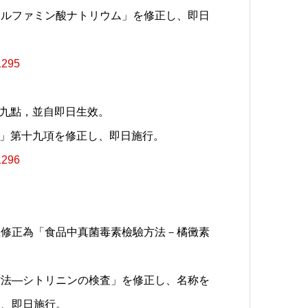
スルファミン酸ナトリウム」を修正し、即日
1295
十九點，並自即日生效。
法」第十九項を修正し、即日施行。
1296
並修正為「食品中真菌毒素檢驗方法－橘黴素
方法—シトリニンの検査」を修正し、名称を
め、即日施行。