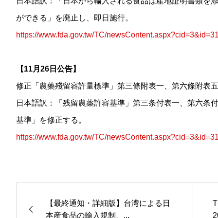
日本語訳：「日本から輸入される食品は産地証明書類を
ができる」を廃止し、即日施行。
https://www.fda.gov.tw/TC/newsContent.aspx?cid=3&id=3
【11月26日公告】
修正「農藥殘留容許量標準」第三條附表一、第六條附表
日本語訳：「残留農薬許容基準」第三条付表一、第六条
基準」を修正する。
https://www.fda.gov.tw/TC/newsContent.aspx?cid=3&id=3
【最終通知・詳細版】台湾による日
本産食品の輸入規制、...