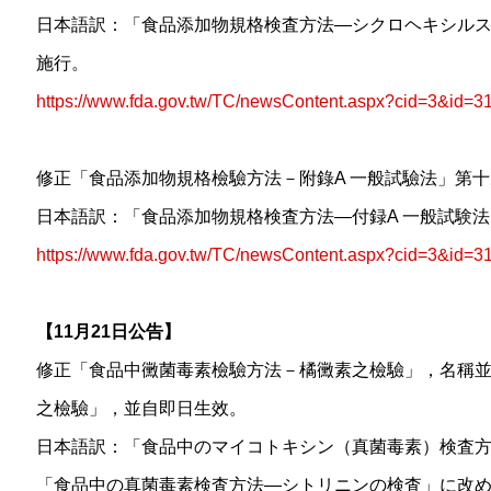
日本語訳：「食品添加物規格検査方法—シクロヘキシル
施行。
https://www.fda.gov.tw/TC/newsContent.aspx?cid=3&id=3
修正「食品添加物規格檢驗方法－附錄A 一般試驗法」第
日本語訳：「食品添加物規格検査方法—付録A 一般試験
https://www.fda.gov.tw/TC/newsContent.aspx?cid=3&id=3
【11月21日公告】
修正「食品中黴菌毒素檢驗方法－橘黴素之檢驗」，名稱
之檢驗」，並自即日生效。
日本語訳：「食品中のマイコトキシン（真菌毒素）検査
「食品中の真菌毒素検査方法—シトリニンの検査」に改