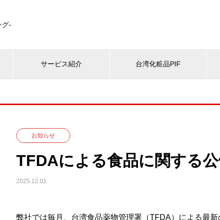
グ-
サービス紹介
台湾化粧品PIF
お知らせ
TFDAによる食品に関する公告
2025.12.01
弊社では毎月、台湾食品薬物管理署（TFDA）による最