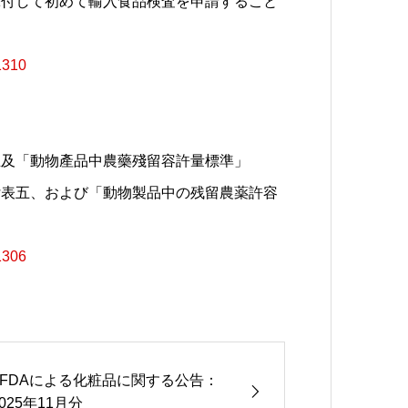
添付して初めて輸入食品検査を申請すること
1310
五及「動物產品中農藥殘留容許量標準」
付表五、および「動物製品中の残留農薬許容
1306
TFDAによる化粧品に関する公告：
2025年11月分