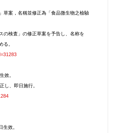
」草案，名稱並修正為「食品微生物之檢驗
スの検査」の修正草案を予告し、名称を
める。
id=31283
日生效。
修正し、即日施行。
1284
日生效。