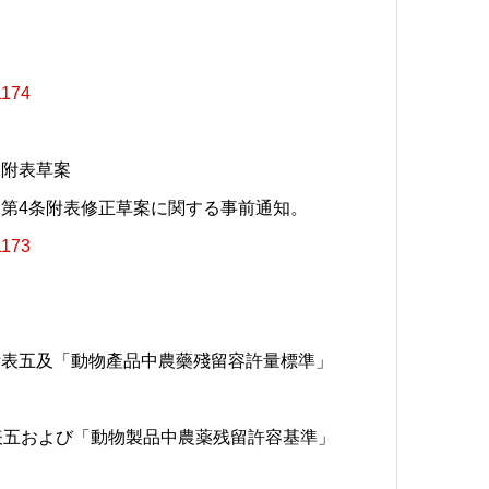
1174
條附表草案
第4条附表修正草案に関する事前通知。
1173
附表五及「動物產品中農藥殘留容許量標準」
表五および「動物製品中農薬残留許容基準」