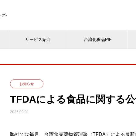
グ-
サービス紹介
台湾化粧品PIF
お知らせ
TFDAによる食品に関する公告
2025.09.01
弊社では毎月、台湾食品薬物管理署（TFDA）による最