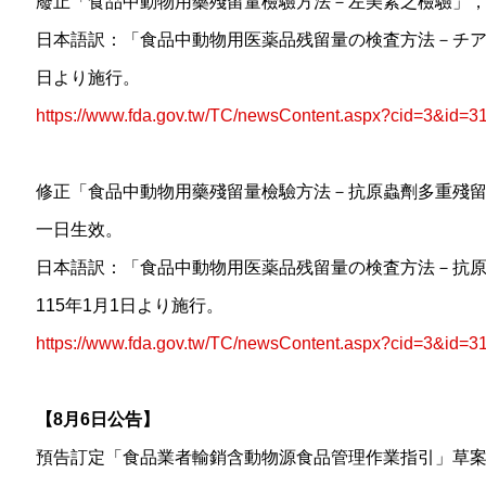
廢止「食品中動物用藥殘留量檢驗方法－左美素之檢驗」
日本語訳：「食品中動物用医薬品残留量の検査方法－チアム
日より施行。
https://www.fda.gov.tw/TC/newsContent.aspx?cid=3&id=3
修正「食品中動物用藥殘留量檢驗方法－抗原蟲劑多重殘留
一日生效。
日本語訳：「食品中動物用医薬品残留量の検査方法－抗
115年1月1日より施行。
https://www.fda.gov.tw/TC/newsContent.aspx?cid=3&id=3
【8月6日公告】
預告訂定「食品業者輸銷含動物源食品管理作業指引」草