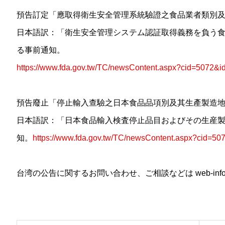
預告訂定「應取得衛生安全管理系統驗證之食品業者類別
日本語訳：「衛生安全管理システム認証取得義務を負う
る事前通知。
https://www.fda.gov.tw/TC/newsContent.aspx?cid=5072&
預告廢止「停止輸入查驗之日本食品品項別及其生產製造
日本語訳：「日本食品輸入検査停止品目およびその生産
知。
https://www.fda.gov.tw/TC/newsContent.aspx?cid=5
台湾の公告に関するお問い合わせ、ご相談などは web-info3@