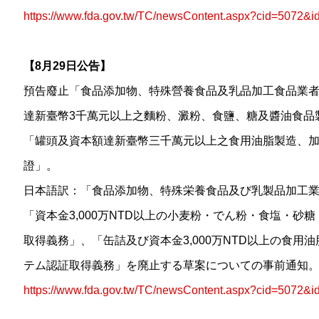
https://www.fda.gov.tw/TC/newsContent.aspx?cid=5072&
【8月29日公告】
預告廢止「食品添加物、特殊營養食品及乳品加工食品業
達新臺幣3千萬元以上之麵粉、澱粉、食鹽、糖及醬油食品
「罐頭及資本額達新臺幣三千萬元以上之食用油脂製造、
證」。
日本語訳：「食品添加物、特殊栄養食品及び乳製品加工
「資本金3,000万NTD以上の小麦粉・でん粉・食塩・
取得義務」、「缶詰及び資本金3,000万NTD以上の食
テム認証取得義務」を廃止する草案についての事前通知
https://www.fda.gov.tw/TC/newsContent.aspx?cid=5072&