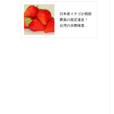
日本産イチゴが残留
農薬の規定違反！
台湾の水際検査...