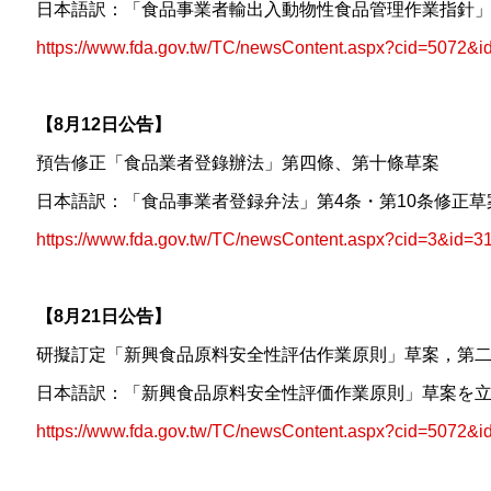
日本語訳：「食品事業者輸出入動物性食品管理作業指針
https://www.fda.gov.tw/TC/newsContent.aspx?cid=5072&
【8月12日公告】
預告修正「食品業者登錄辦法」第四條、第十條草案
日本語訳：「食品事業者登録弁法」第4条・第10条修正
https://www.fda.gov.tw/TC/newsContent.aspx?cid=3&id=3
【8月21日公告】
研擬訂定「新興食品原料安全性評估作業原則」草案，第
日本語訳：「新興食品原料安全性評価作業原則」草案を
https://www.fda.gov.tw/TC/newsContent.aspx?cid=5072&