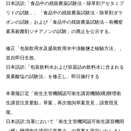
日本語訳:「食品中の残留農薬試験法－除草剤アセタミプ
リドの試験」、「食品中の残留農薬試験法－除草剤ダラ
ポンの試験」および「食品中の残留農薬試験法－有機窒
素系殺菌剤ジチアノンの試験」の廃止を公示する。
修正「包裝飲用水及盛裝飲用水中溴酸鹽之檢驗方法」，
並自即日生效。
日本語訳:「包装飲料水および容器詰め飲料水に含まれる
臭素酸塩の試験法」を修正し、即日施行する
本署擬訂定「衛生主管機關認可衛生講習機關(構)辦理衛
生講習注意要點」草案，再次徵詢草案意見，請查照見
復。
日本語訳:当署において「衛生主管機関認可衛生講習機関
（構）辦理衛生講習注意要点」の草案を策定いたしまし