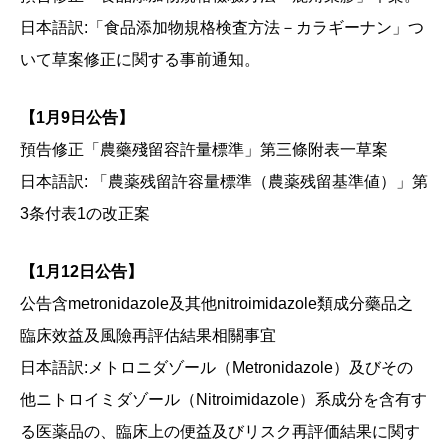
日本語訳:「食品添加物規格検査方法－カラギーナン」つ
いて草案修正に関する事前通知。
【1月9日公告】
預告修正「農藥殘留容許量標準」第三條附表一草案
日本語訳: 「農薬残留許容量標準（農薬残留基準値）」第
3条付表1の改正案
【1月12日公告】
公告含metronidazole及其他nitroimidazole類成分藥品之
臨床效益及風險再評估結果相關事宜
日本語訳:メトロニダゾール（Metronidazole）及びその
他ニトロイミダゾール（Nitroimidazole）系成分を含有す
る医薬品の、臨床上の便益及びリスク再評価結果に関す