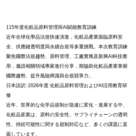
115年度化粧品原料管理與AI賦能教育訓練
近年全球化學品法規快速演進，化粧品產業面臨原料安
全、供應鏈透明度與永續合規等多重挑戰。本次教育訓練
聚焦國際法規趨勢、原料管理、工廠實務及新興AI科技應
用，邀請相關領域專家進行分享，期協助化粧品產業掌握
國際趨勢、提升風險辨識與合規競爭力。
日本語訳: 2026年度 化粧品原料管理およびAI活用教育研
修
近年、世界的な化学品規制が急速に変化・進展する中、
化粧品産業は、原料の安全性、サプライチェーンの透明
性、持続可能性に関する規制対応など、多くの課題に直
面しています。