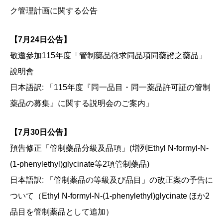
ク管理計画に関する公告
【7月24日公告】
敬邀參加115年度「管制藥品徵求同品項同藥證之藥品」
說明會
日本語訳: 「115年度『同一品目・同一薬品許可証の管制
薬品の募集』に関する説明会のご案内」
【7月30日公告】
預告修正「管制藥品分級及品項」(增列Ethyl N-formyl-N-
(1-phenylethyl)glycinate等2項管制藥品)
日本語訳: 「管制薬品の等級及び品目」の改正案の予告に
ついて（Ethyl N-formyl-N-(1-phenylethyl)glycinate ほか2
品目を管制薬品として追加）