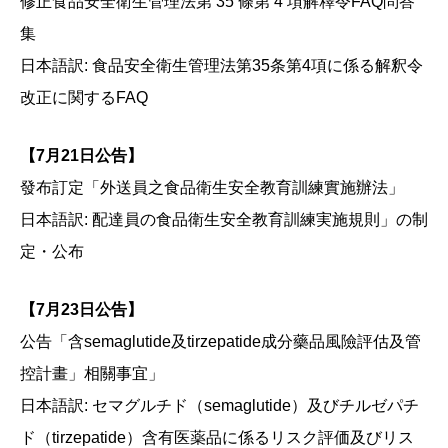
修正食品安全衛生管理法第 35 條第 4 項解釋令FAQ問答
集
日本語訳: 食品安全衛生管理法第35条第4項に係る解釈令
改正に関するFAQ
【7月21日公告】
發布訂定「外送員之食品衛生安全教育訓練實施辦法」
日本語訳: 配達員の食品衛生安全教育訓練実施規則」の制
定・公布
【7月23日公告】
公告「含semaglutide及tirzepatide成分藥品風險評估及管
控計畫」相關事宜」
日本語訳: セマグルチド（semaglutide）及びチルゼパチ
ド（tirzepatide）含有医薬品に係るリスク評価及びリス