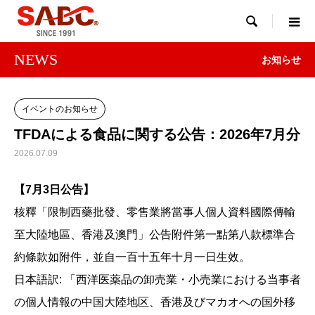

NEWS
お知らせ
イベントのお知らせ
TFDAによる食品に関する公告：2026年7月分
2026.07.09
【7月3日公告】
核釋「限制西藥批發、零售業將當事人個人資料國際傳輸
至大陸地區、香港及澳門」公告附件第一點第八款標準合
約條款如附件，並自一百十五年十月一日生效。
日本語訳: 「西洋医薬品の卸売業・小売業における当事者
の個人情報の中国大陸地区、香港及びマカオへの国外移